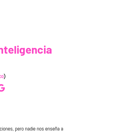
nteligencia
co
)
aciones, pero nadie nos enseña a